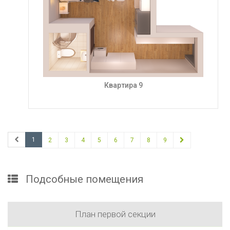
Квартира 9
1
2
3
4
5
6
7
8
9
Подсобные помещения
План первой секции