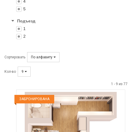
4
5
Подъезд
1
2
Сортировать
По алфавиту
Кол-во
9
1
-
9
из
77
ЗАБРОНИРОВАНА