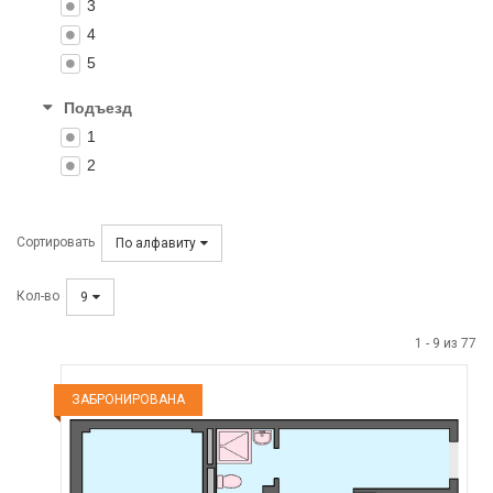
3
4
5
Подъезд
1
2
Сортировать
По алфавиту
Кол-во
9
1
-
9
из
77
ЗАБРОНИРОВАНА