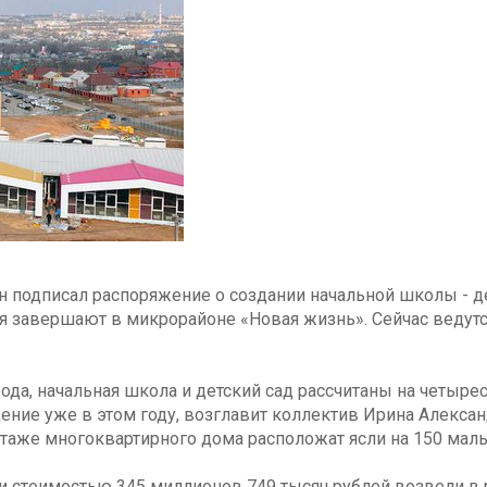
 подписал распоряжение о создании начальной школы - де
 завершают в микрорайоне «Новая жизнь». Сейчас ведутся
да, начальная школа и детский сад рассчитаны на четырес
ение уже в этом году, возглавит коллектив Ирина Алексан
аже многоквартирного дома расположат ясли на 150 малы
 стоимостью 345 миллионов 749 тысяч рублей возвели в 