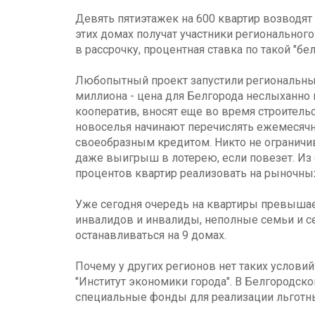
Девять пятиэтажек на 600 квартир возводят 
этих домах получат участники региональног
в рассрочку, процентная ставка по такой "б
Любопытный проект запустили региональные
миллиона - цена для Белгорода неслыханно 
кооператив, вносят еще во время строительс
новоселья начинают перечислять ежемесячно
своеобразным кредитом. Никто не ограничи
даже выигрыш в лотерею, если повезет. Из
процентов квартир реализовать на рыночных
Уже сегодня очередь на квартиры превышает
инвалидов и инвалиды, неполные семьи и се
останавливаться на 9 домах.
Почему у других регионов нет таких условий
"Институт экономики города". В Белгородск
специальные фонды для реализации льготных