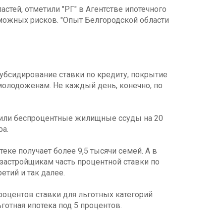
тей, отметили "РГ" в Агентстве ипотечного
можных рисков. "Опыт Белгородской области
убсидирование ставки по кредиту, покрытие
молодоженам. Не каждый день, конечно, по
учили беспроцентные жилищные ссуды на 20
ра.
еке получает более 9,5 тысячи семей. А в
застройщикам часть процентной ставки по
ретий и так далее.
роцентов ставки для льготных категорий
готная ипотека под 5 процентов.