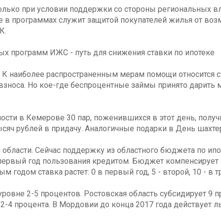
ько при условии поддержки со стороны региональных влас
е в программах служит защитой покупателей жилья от воз
К.
х программ ИЖС - путь для снижения ставки по ипотеке
. К наиболее распространенным мерам помощи относится с
взноса. Но кое-где беспроцентные займы принято дарить 
ности в Кемерове 30 пар, поженившихся в этот день, пол
ысяч рублей в придачу. Аналогичные подарки в День шахте
 области. Сейчас поддержку из областного бюджета по ипот
первый год пользования кредитом. Бюджет компенсирует 
 годом ставка растет: 0 в первый год, 5 - второй, 10 - в т
ровне 2-5 процентов. Ростовская область субсидирует 9 п
 2-4 процента. В Мордовии до конца 2017 года действует ль