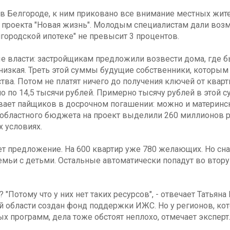
в Белгороде, к ним приковано все внимание местных жител
о проекта "Новая жизнь". Молодым специалистам дали воз
елгородской ипотеке" не превысит 3 процентов.
 власти: застройщикам предложили возвести дома, где б
низкая. Треть этой суммы будущие собственники, которы
тва. Потом не платят ничего до получения ключей от квар
 по 14,5 тысячи рублей. Примерно тысячу рублей в этой 
вает пайщиков в досрочном погашении: можно и материнск
 областного бюджета на проект выделили 260 миллионов р
 условиях.
 предложение. На 600 квартир уже 780 желающих. Но снач
мьи с детьми. Остальные автоматически попадут во втору
? "Потому что у них нет таких ресурсов", - отвечает Татья
ой области создан фонд поддержки ИЖС. Но у регионов, ко
 программ, дела тоже обстоят неплохо, отмечает эксперт