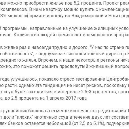
роде можно приобрести жилье под 5,2 процента. Проект р
омплексов. В нем квартиру можно купить с компенсацией ч
7-8% можно оформить ипотеку во Владимирской и Новгород
 программы, направленные на улучшение жилищных услови
таточно. Количество людей превышает возможности програм
илье раз и навсегда трудно и дорого. "У нас по стране
 собственность", - недоумевает исполнительный директор
т арендного жилья. Впрочем, и наши некоторые регионы на
можно, это поможет решить пресловутый жилищный вопрос
года улучшилось, показало стресс-тестирование Центробанк
 расти, однако эта тенденция не несет рисков, поскольку 
ссуд будет находиться в интервале 2,5-3 процентов, прог
а, до 2,5 процента на 1 апреля 2017 года.
крупнейших банков в сегменте ипотечного кредитования. Н
доли "плохих" ипотечных ссуд в течение двух лет составит
ях банков останется небольшой (от 2,5 до 5,1%), подчерки