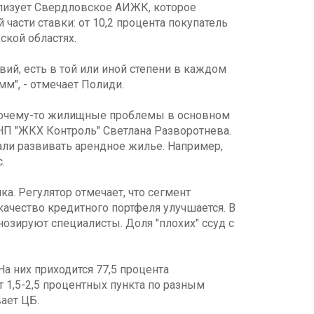
еализует Свердловское АИЖК, которое
асти ставки: от 10,2 процента покупатель
ской областях.
й, есть в той или иной степени в каждом
м", - отмечает Полиди.
 почему-то жилищные проблемы в основном
 НП "ЖКХ Контроль" Светлана Разворотнева.
чали развивать арендное жилье. Например,
.
а. Регулятор отмечает, что сегмент
качество кредитного портфеля улучшается. В
нозируют специалисты. Доля "плохих" ссуд с
а них приходится 77,5 процента
 1,5-2,5 процентных пункта по разным
вает ЦБ.