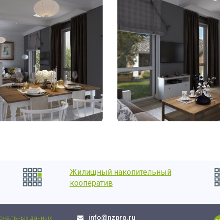
Жилищный накопительный
кооператив
info@nzpro.ru
сональных данных